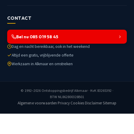
CONTACT
Bel nu 085 019 58 45
Dag en nacht bereikbaar, ook in het weekend
Altijd een gratis, vrijblijvende offerte
Werkzaam in Alkmaar en omstreken
© 1992–2026
Ontstoppingsbedrijf Alkmaar
· KvK 83265392 ·
BTW NL862800328B01
Algemene voorwaarden
·
Privacy
·
Cookies
·
Disclaimer
·
Sitemap