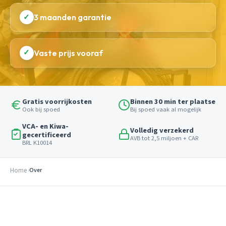
✓
3 maanden garantie
✓
Vaste prijs vooraf
Gratis voorrijkosten
Binnen 30 min ter plaatse
Ook bij spoed
Bij spoed vaak al mogelijk
VCA- en Kiwa-
Volledig verzekerd
gecertificeerd
AVB tot 2,5 miljoen + CAR
BRL K10014
Home
Over