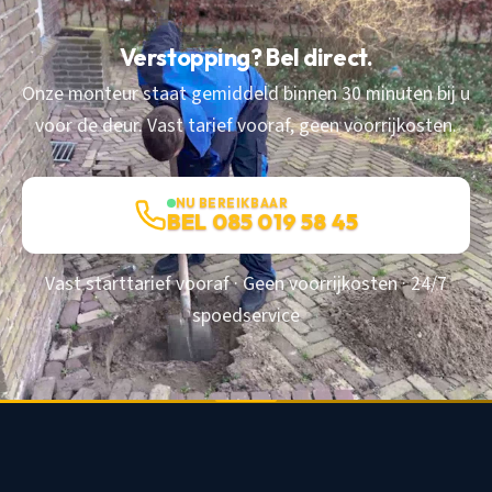
Verstopping? Bel direct.
Onze monteur staat gemiddeld binnen 30 minuten bij u
voor de deur. Vast tarief vooraf, geen voorrijkosten.
NU BEREIKBAAR
BEL 085 019 58 45
Vast starttarief vooraf · Geen voorrijkosten · 24/7
spoedservice